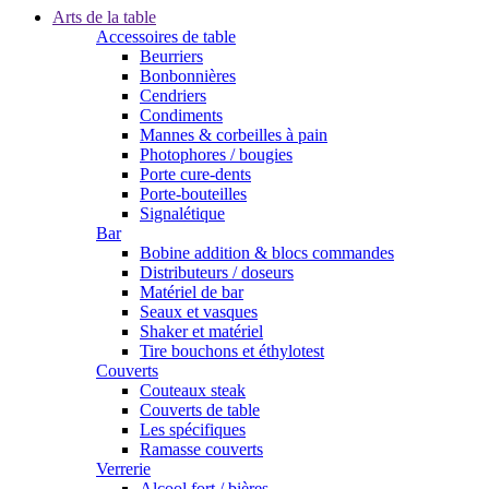
Arts de la table
Accessoires de table
Beurriers
Bonbonnières
Cendriers
Condiments
Mannes & corbeilles à pain
Photophores / bougies
Porte cure-dents
Porte-bouteilles
Signalétique
Bar
Bobine addition & blocs commandes
Distributeurs / doseurs
Matériel de bar
Seaux et vasques
Shaker et matériel
Tire bouchons et éthylotest
Couverts
Couteaux steak
Couverts de table
Les spécifiques
Ramasse couverts
Verrerie
Alcool fort / bières