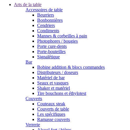
Arts de la table
Accessoires de table
Beurriers
Bonbonnières
Cendriers
Condiments
Mannes & corbeilles à pain
Photophores / bougies
Porte cure-dents
Porte-bouteilles
Signalétique
Bar
Bobine addition & blocs commandes
Distributeurs / doseurs
Matériel de bar
Seaux et vasques
Shaker et matériel
Tire bouchons et éthylotest
Couverts
Couteaux steak
Couverts de table
Les spécifiques
Ramasse couverts
Verrerie
Alcool fort / bières