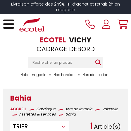
Panneau de gestion des cookies
Livraison offerte dès 249€ HT d’achat et retrait 2h en
magasin
ECOTEL
VICHY
CADRAGE DEBORD
Notre magasin
Nos horaires
Nos réalisations
Bahia
ACCUEIL
Catalogue
Arts de la table
Vaisselle
Assiettes & services
Bahia
1
TRIER
Article(s)