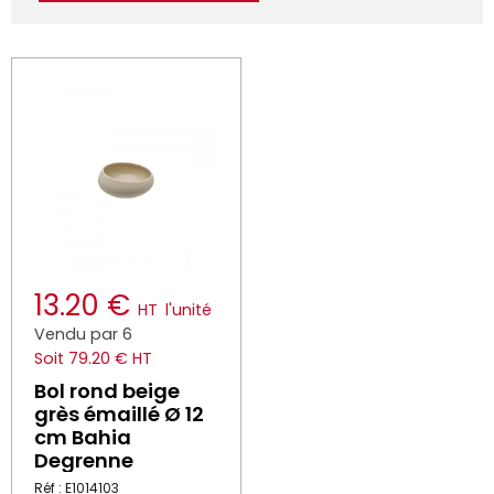
13.20 €
HT
l'unité
Vendu par 6
Soit 79.20 € HT
Bol rond beige
grès émaillé Ø 12
cm Bahia
Degrenne
Réf : E1014103