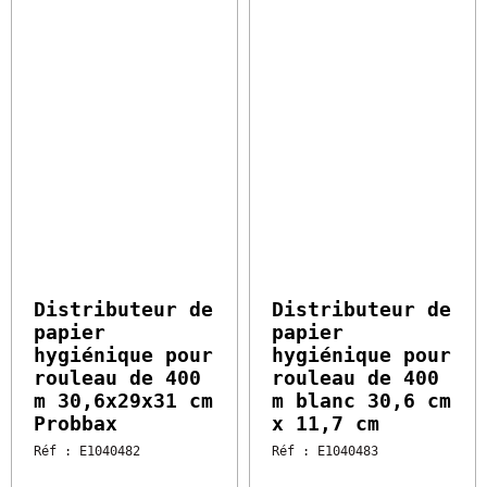
53.99 €
35.81 €
HT
HT
Vendu à l'unité
Vendu à l'unité
Distributeur de
Distributeur de
papier
papier
hygiénique pour
hygiénique pour
rouleau de 400 m
rouleau de 400 m
30,6x29x31 cm
blanc 30,6 cm x
Probbax
11,7 cm
Réf : E1040482
Réf : E1040483
Disponible sous 2 à 4
Disponible sous 2 à 4