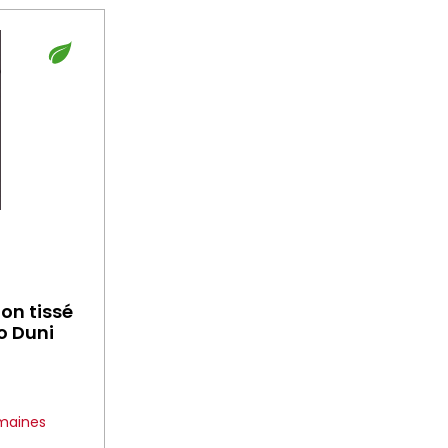
on tissé
o Duni
emaines