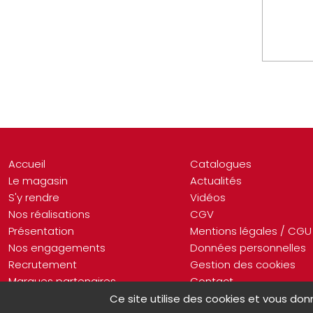
Accueil
Catalogues
Le magasin
Actualités
S'y rendre
Vidéos
Nos réalisations
CGV
Présentation
Mentions légales / CGU
Nos engagements
Données personnelles
Recrutement
Gestion des cookies
Marques partenaires
Contact
Ce site utilise des cookies et vous don