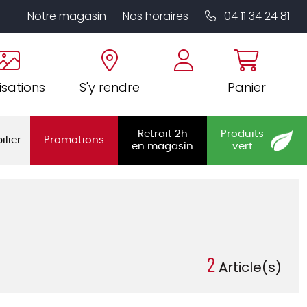
Notre magasin
Nos horaires
04 11 34 24 81
isations
S'y rendre
Panier
Retrait 2h
Produits
ilier
Promotions
en magasin
vert
2
Article(s)