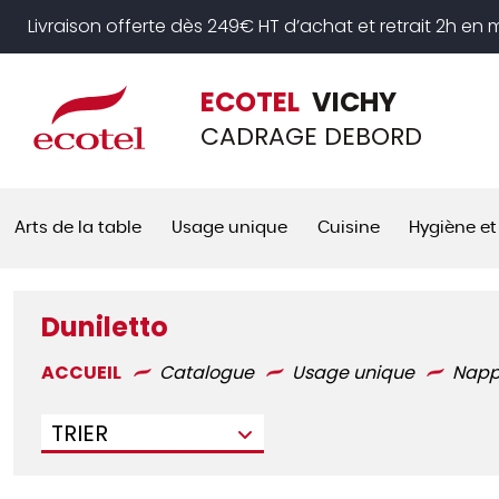
Panneau de gestion des cookies
Livraison offerte dès 249€ HT d’achat et retrait 2h en
ECOTEL
VICHY
CADRAGE DEBORD
Arts de la table
Usage unique
Cuisine
Hygiène et
Duniletto
ACCUEIL
Catalogue
Usage unique
Nap
TRIER