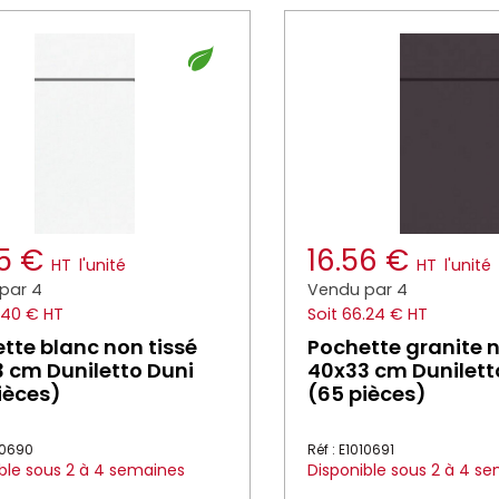
85 €
16.56 €
HT
l'unité
HT
l'unité
par 4
Vendu par 4
.40 € HT
Soit 66.24 € HT
tte blanc non tissé
Pochette granite n
 cm Duniletto Duni
40x33 cm Dunilett
ièces)
(65 pièces)
010690
Réf : E1010691
ble sous 2 à 4 semaines
Disponible sous 2 à 4 s