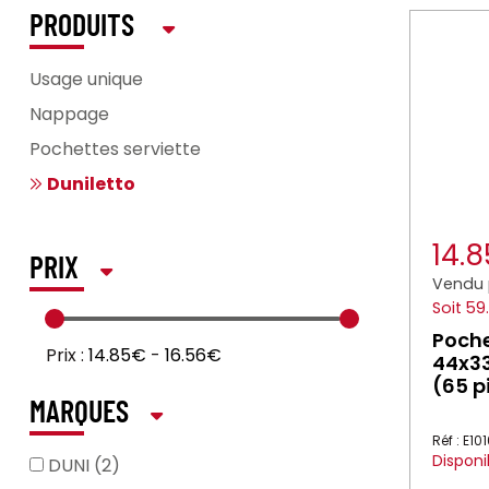
PRODUITS
Usage unique
Nappage
Pochettes serviette
Duniletto
14.
PRIX
Vendu 
Soit 59
Poche
Prix :
14.85€
-
16.56€
44x33
(65 p
MARQUES
Réf : E1
Disponi
DUNI (2)