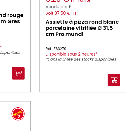
HT
l'unité
Vendu par 6
Soit 37.50 € HT
ond rouge
 cm Gres
Assiette à pizza rond blanc
porcelaine vitrifiée Ø 31,5
cm Pro.mundi
*
Réf : E63279
disponibles
Disponible sous 2 heures*
*Dans la limite des stocks disponibles