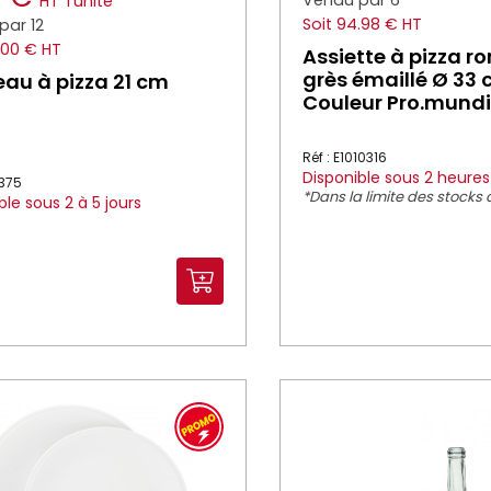
Vendu par 6
HT
l'unité
Soit 94.98 € HT
par 12
.00 € HT
Assiette à pizza r
grès émaillé Ø 33
au à pizza 21 cm
Couleur Pro.mundi
Réf : E1010316
Disponible sous 2 heures
9375
*Dans la limite des stocks 
ble sous 2 à 5 jours