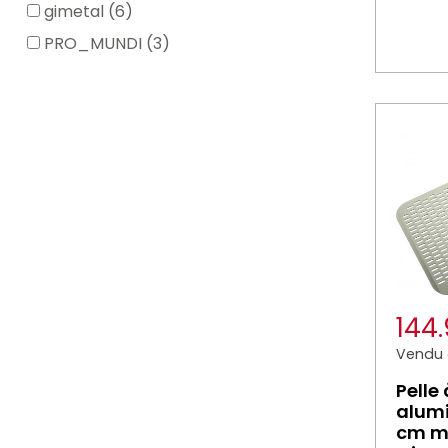
gimetal (6)
PRO_MUNDI (3)
144
Vendu à
Pelle
alum
cm m