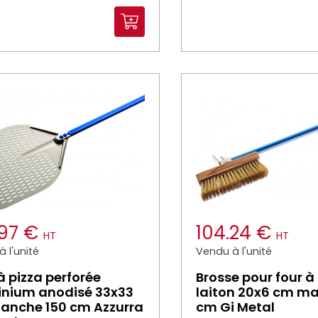
.97 €
104.24 €
HT
HT
 l'unité
Vendu à l'unité
 à pizza perforée
Brosse pour four à
inium anodisé 33x33
laiton 20x6 cm m
anche 150 cm Azzurra
cm Gi Metal