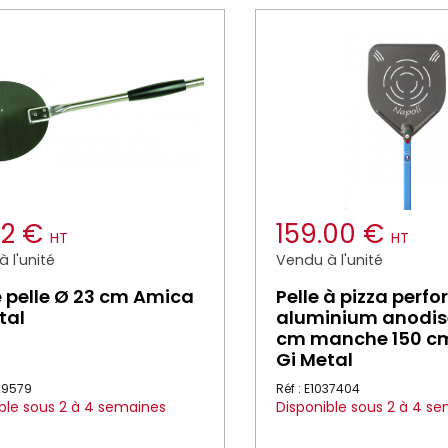
02 €
159.00 €
HT
HT
 l'unité
Vendu à l'unité
e pelle Ø 23 cm Amica
Pelle à pizza perfo
tal
aluminium anodis
cm manche 150 cm
Gi Metal
029579
Réf : E1037404
ble sous 2 à 4 semaines
Disponible sous 2 à 4 s