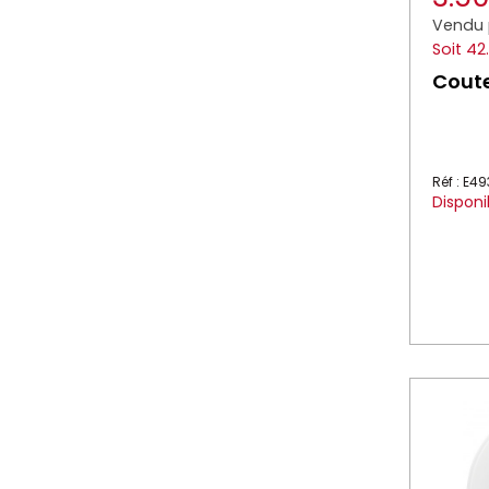
Vendu 
Soit 42
Coute
Réf : E4
Disponi