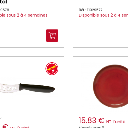
tal
029578
Réf : E1029577
ble sous 2 à 4 semaines
Disponible sous 2 à 4 s
15.83 €
HT
l'unité
0 €