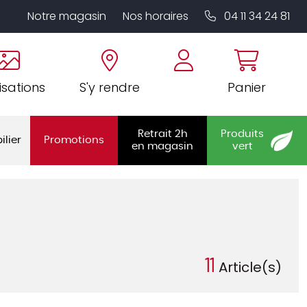
Notre magasin
Nos horaires
04 11 34 24 81
isations
S'y rendre
Panier
Retrait 2h
Produits
ilier
Promotions
en magasin
vert
11
Article(s)