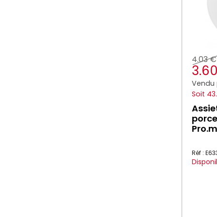
4.03 €
3.6
Vendu 
Soit 43
Assie
porce
Pro.
Réf : E6
Disponi