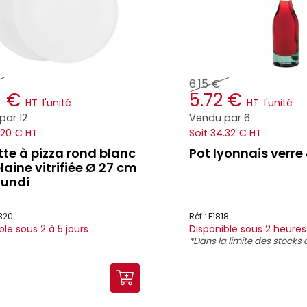
6.15 €
0 €
5.72 €
HT
l'unité
HT
l'unité
par 12
Vendu par 6
.20 € HT
Soit 34.32 € HT
tte à pizza rond blanc
Pot lyonnais verre 
laine vitrifiée Ø 27 cm
mundi
3320
Réf : E1818
ble sous 2 à 5 jours
Disponible sous 2 heures
*Dans la limite des stocks 