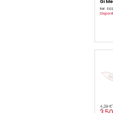
Gi Me
Réf : E1
Disponi
4.39 €
3.5