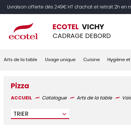
Panneau de gestion des cookies
Livraison offerte dès 249€ HT d’achat et retrait 2h en
ECOTEL
VICHY
CADRAGE DEBORD
Arts de la table
Usage unique
Cuisine
Hygiène et
Pizza
ACCUEIL
Catalogue
Arts de la table
Vai
TRIER