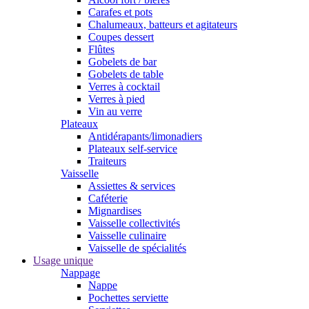
Carafes et pots
Chalumeaux, batteurs et agitateurs
Coupes dessert
Flûtes
Gobelets de bar
Gobelets de table
Verres à cocktail
Verres à pied
Vin au verre
Plateaux
Antidérapants/limonadiers
Plateaux self-service
Traiteurs
Vaisselle
Assiettes & services
Caféterie
Mignardises
Vaisselle collectivités
Vaisselle culinaire
Vaisselle de spécialités
Usage unique
Nappage
Nappe
Pochettes serviette