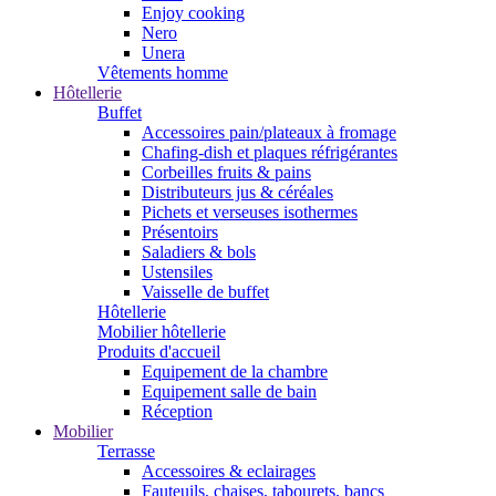
Enjoy cooking
Nero
Unera
Vêtements homme
Hôtellerie
Buffet
Accessoires pain/plateaux à fromage
Chafing-dish et plaques réfrigérantes
Corbeilles fruits & pains
Distributeurs jus & céréales
Pichets et verseuses isothermes
Présentoirs
Saladiers & bols
Ustensiles
Vaisselle de buffet
Hôtellerie
Mobilier hôtellerie
Produits d'accueil
Equipement de la chambre
Equipement salle de bain
Réception
Mobilier
Terrasse
Accessoires & eclairages
Fauteuils, chaises, tabourets, bancs