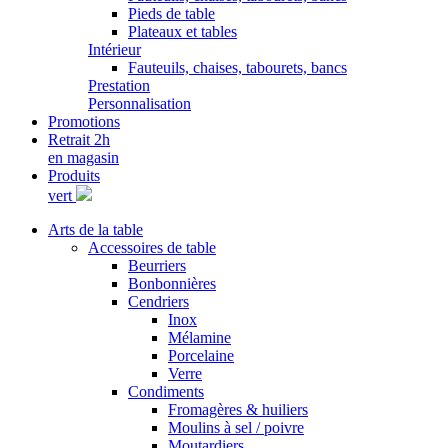
Pieds de table
Plateaux et tables
Intérieur
Fauteuils, chaises, tabourets, bancs
Prestation
Personnalisation
Promotions
Retrait 2h
en magasin
Produits
vert
Arts de la table
Accessoires de table
Beurriers
Bonbonnières
Cendriers
Inox
Mélamine
Porcelaine
Verre
Condiments
Fromagères & huiliers
Moulins à sel / poivre
Moutardiers