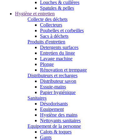
Louches & cuillères
Spatules & pelles
Hygiène et entretien
Collecte des déchets
Collecteurs
Poubelles et corbeilles
Sacs à déchets
Produits d'entretien
Detergents surfaces
Entretien du linge
Lavage machine
Plonge
Rénovation et trempage
Distributeurs et recharges
Distributeur savon
Essuie-mains
Papier hygiénique
Sanitaires
Désodorisants
Equipement
Hygiène des mains
Nettoyants sanitaires
Equipement de la personne
Calots & toques
Gants