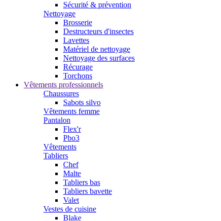
Sécurité & prévention
Nettoyage
Brosserie
Destructeurs d'insectes
Lavettes
Matériel de nettoyage
Nettoyage des surfaces
Récurage
Torchons
Vêtements professionnels
Chaussures
Sabots silvo
Vêtements femme
Pantalon
Flex'r
Pbo3
Vêtements
Tabliers
Chef
Malte
Tabliers bas
Tabliers bavette
Valet
Vestes de cuisine
Blake