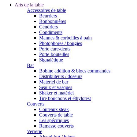
Arts de la table
Accessoires de table
Beurriers
Bonbonnières
Cendriers
Condiments
Mannes & corbeilles à pain
Photophores / bougies
Porte cure-dents
Porte-bouteilles
Signalétique
Bar
Bobine addition & blocs commandes
Distributeurs / doseurs
Matériel de bar
Seaux et vasques
Shaker et matériel
Tire bouchons et éthylotest
Couverts
Couteaux steak
Couverts de table
Les spécifiques
Ramasse couverts
Verrerie
Alcool fort / bières