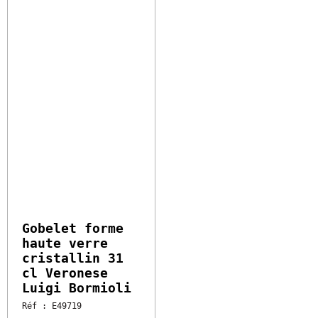
6.02 €
HT
l'unité
Vendu par 6
Soit 36.12 € HT
Gobelet forme
haute verre
cristallin 31 cl
Veronese Luigi
Bormioli
Réf : E49719
Disponible sous 2 à 5