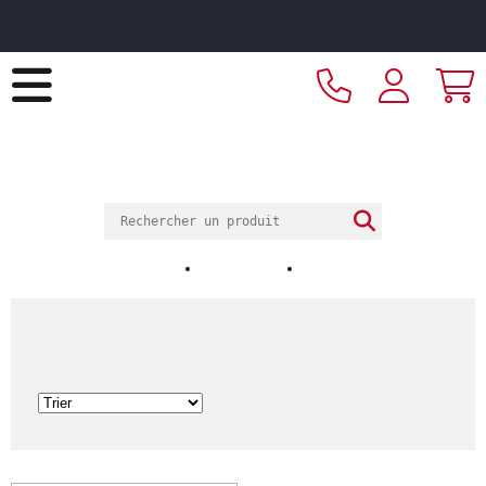
Livraison offerte dès 249€ HT d’achat et retrait 2h en
magasin
ECOTEL
VICHY
CADRAGE DEBORD
Notre magasin
Nos horaires
Nos réalisations
Veronese
ACCUEIL
Catalogue
Arts de la table
Verrerie
Gobelets de bar
Veronese
1
Article(s)