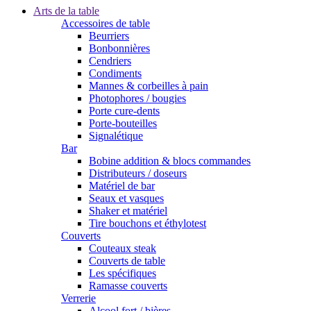
Arts de la table
Accessoires de table
Beurriers
Bonbonnières
Cendriers
Condiments
Mannes & corbeilles à pain
Photophores / bougies
Porte cure-dents
Porte-bouteilles
Signalétique
Bar
Bobine addition & blocs commandes
Distributeurs / doseurs
Matériel de bar
Seaux et vasques
Shaker et matériel
Tire bouchons et éthylotest
Couverts
Couteaux steak
Couverts de table
Les spécifiques
Ramasse couverts
Verrerie
Alcool fort / bières