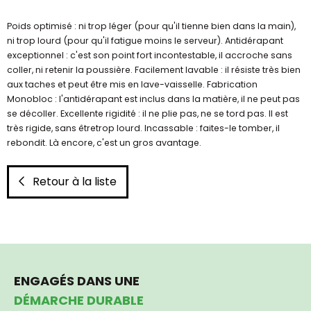
Poids optimisé : ni trop léger (pour qu'il tienne bien dans la main),
ni trop lourd (pour qu'il fatigue moins le serveur). Antidérapant
exceptionnel : c'est son point fort incontestable, il accroche sans
coller, ni retenir la poussière. Facilement lavable : il résiste très bien
aux taches et peut être mis en lave-vaisselle. Fabrication
Monobloc : l'antidérapant est inclus dans la matière, il ne peut pas
se décoller. Excellente rigidité : il ne plie pas, ne se tord pas. Il est
très rigide, sans êtretrop lourd. Incassable : faites-le tomber, il
rebondit. Là encore, c'est un gros avantage.
Retour à la liste
ENGAGÉS DANS UNE
DÉMARCHE DURABLE