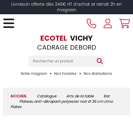
Livraison offerte dès 249€ HT d’achat et retrait 2h en
magasin
ECOTEL
VICHY
CADRAGE DEBORD
Notre magasin
Nos horaires
Nos réalisations
ACCUEIL
Catalogue
Arts de la table
Bar
Plateau anti-dérapant polyester noir Ø 36 cm Limo
Platex