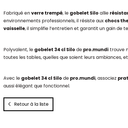
Fabriqué en
verre trempé
, le
gobelet Silo
allie
résista
environnements professionnels, il résiste aux
chocs th
vaisselle
, il simplifie l’entretien et garantit un gain d
Polyvalent, le
gobelet 34 cl Silo
de
pro.mundi
trouve n
toutes les tables, quelles que soient leurs ambiances,
Avec le
gobelet 34 cl Silo
de
pro.mundi
, associez
prat
aussi élégant que fonctionnel.
Retour à la liste