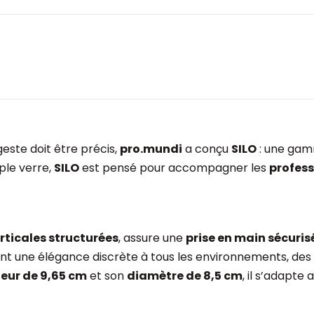
geste doit être précis,
pro.mundi
a conçu
SILO
: une ga
mple verre,
SILO
est pensé pour accompagner les
profess
erticales structurées
, assure une
prise en main sécuris
ant une élégance discrète à tous les environnements, des
eur de 9,65 cm
et son
diamètre de 8,5 cm
, il s’adapte