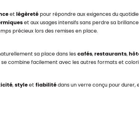
nce
et
légèreté
pour répondre aux exigences du quotidi
ermiques
et aux usages intensifs sans perdre sa brillanc
e temps précieux lors des remises en place.
aturellement sa place dans les
cafés
,
restaurants
,
hôt
 et se combine facilement avec les autres formats et col
icité
,
style
et
fiabilité
dans un verre conçu pour durer,