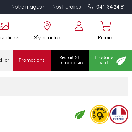
Notre magasin
Nos horaires
04 11 34 24 81
isations
S'y rendre
Panier
Retrait 2h
Produits
ilier
Promotions
en magasin
vert