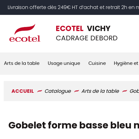
Panneau de gestion des cookies
Livraison offerte dès 249€ HT d’achat et retrait 2h en
ECOTEL
VICHY
CADRAGE DEBORD
Arts de la table
Usage unique
Cuisine
Hygiène et
ACCUEIL
Catalogue
Arts de la table
Gob
Gobelet forme basse bleu nu