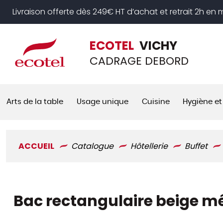
Panneau de gestion des cookies
Livraison offerte dès 249€ HT d’achat et retrait 2h en
ECOTEL
VICHY
CADRAGE DEBORD
Arts de la table
Usage unique
Cuisine
Hygiène et
ACCUEIL
Catalogue
Hôtellerie
Buffet
Bac rectangulaire beige m