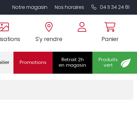
Notre magasin
Nos horaires
04 11 34 24 81
isations
S'y rendre
Panier
Retrait 2h
Produits
ilier
Promotions
en magasin
vert