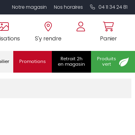
Notre magasin
Nos horaires
04 11 34 24 81
isations
S'y rendre
Panier
Retrait 2h
Produits
ilier
Promotions
en magasin
vert