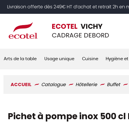
Panneau de gestion des cookies
Livraison offerte dès 249€ HT d’achat et retrait 2h en
ECOTEL
VICHY
CADRAGE DEBORD
Arts de la table
Usage unique
Cuisine
Hygiène et
ACCUEIL
Catalogue
Hôtellerie
Buffet
Pichet à pompe inox 500 cl