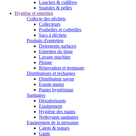
Louches & cuillères
Spatules & pelles
Hygiène et entretien
Collecte des déchets
Collecteurs
Poubelles et corbeilles
Sacs à déchets
Produits d'entretien
Detergents surfaces
Entretien du linge
Lavage machine
Plonge
Rénovation et trempage
Distributeurs et recharges
Distributeur savon
Essuie-mains
Papier hygiénique
Sanitaires
Désodorisants
Equipement
Hygiène des mains
Nettoyants sanitaires
Equipement de la personne
Calots & toques
Gants