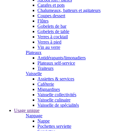
Carafes et pots
Chalumeaux, batteurs et agitateurs
Coupes dessert
Flûtes
Gobelets de bar
Gobelets de table
Verres à cocktail
Verres à pied
Vin au verre
Plateaux
Antidérapants/limonadiers
Plateaux self-service
Traiteurs
Vaisselle
Assiettes & services
Caféterie
Mignardises
Vaisselle collectivités
Vaisselle culinaire
Vaisselle de spécialités
Usage unique
Nappage
Nappe
Pochettes serviette