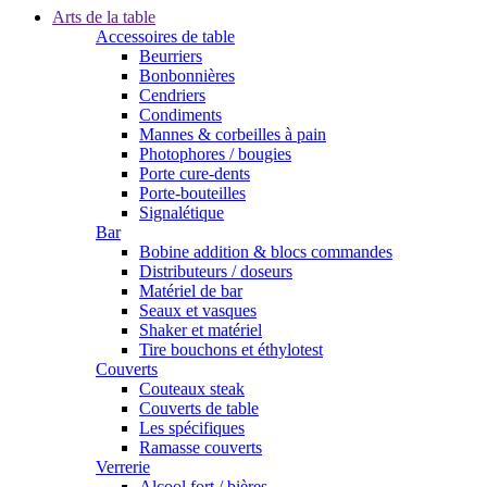
Arts de la table
Accessoires de table
Beurriers
Bonbonnières
Cendriers
Condiments
Mannes & corbeilles à pain
Photophores / bougies
Porte cure-dents
Porte-bouteilles
Signalétique
Bar
Bobine addition & blocs commandes
Distributeurs / doseurs
Matériel de bar
Seaux et vasques
Shaker et matériel
Tire bouchons et éthylotest
Couverts
Couteaux steak
Couverts de table
Les spécifiques
Ramasse couverts
Verrerie
Alcool fort / bières