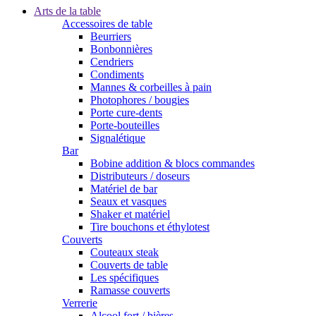
Arts de la table
Accessoires de table
Beurriers
Bonbonnières
Cendriers
Condiments
Mannes & corbeilles à pain
Photophores / bougies
Porte cure-dents
Porte-bouteilles
Signalétique
Bar
Bobine addition & blocs commandes
Distributeurs / doseurs
Matériel de bar
Seaux et vasques
Shaker et matériel
Tire bouchons et éthylotest
Couverts
Couteaux steak
Couverts de table
Les spécifiques
Ramasse couverts
Verrerie
Alcool fort / bières